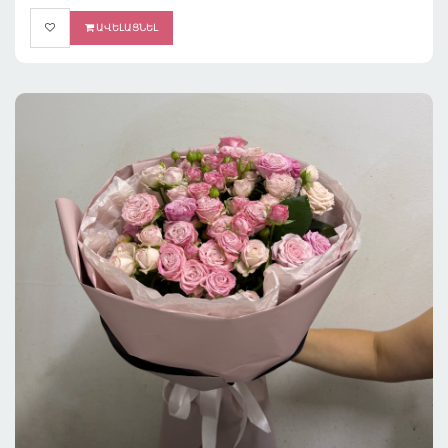
ԱՎԵԼԱՑՆԵԼ