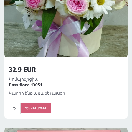
32.9 EUR
Կոմպոզիցիա
Passiflora 13051
Կարող ենք առաքել այսօր
ԱՎԵԼԱՑՆԵԼ