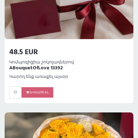
48.5 EUR
Կոմպոզիցիա շոկոլադներով
ABouquetOfLove 13392
Կարող ենք առաքել այսօր
ԱՎԵԼԱՑՆԵԼ