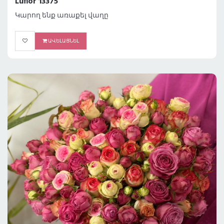
Luflor 13375
Կարող ենք առաքել վաղը
ԱՎԵԼԱՑՆԵԼ