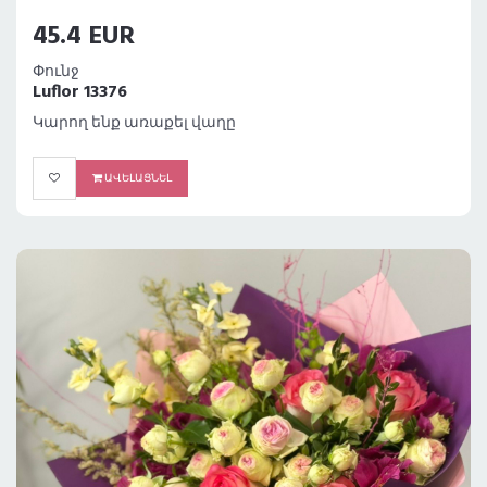
45.4 EUR
Փունջ
Luflor 13376
Կարող ենք առաքել վաղը
ԱՎԵԼԱՑՆԵԼ