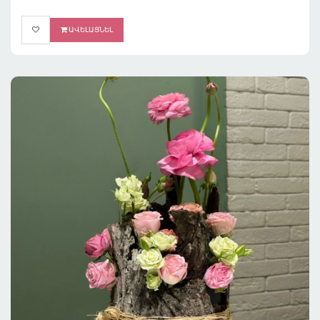
ԱՎԵԼԱՑՆԵԼ