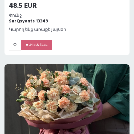
48.5 EUR
Փունջ
SarQsyants 13349
Կարող ենք առաքել այսօր
ԱՎԵԼԱՑՆԵԼ