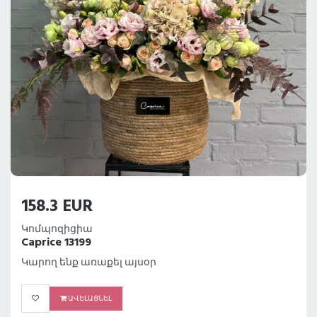
158.3 EUR
Կոմպոզիցիա
Caprice 13199
Կարող ենք առաքել այսօր
ԱՎԵԼԱՑՆԵԼ