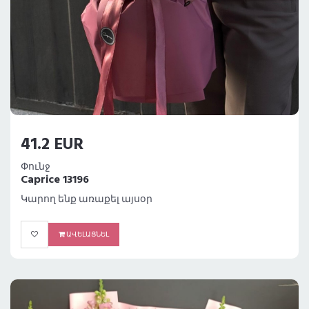
41.2 EUR
Փունջ
Caprice 13196
Կարող ենք առաքել այսօր
ԱՎԵԼԱՑՆԵԼ