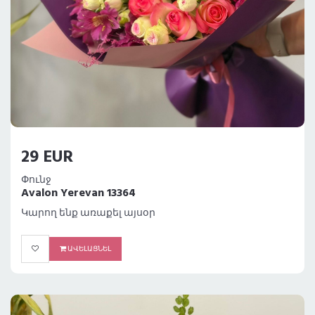
29 EUR
Փունջ
Avalon Yerevan 13364
Կարող ենք առաքել այսօր
ԱՎԵԼԱՑՆԵԼ