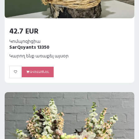
42.7 EUR
Կոմպոզիցիա
SarQsyants 13350
Կարող ենք առաքել այսօր
ԱՎԵԼԱՑՆԵԼ