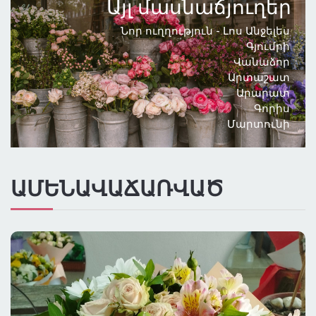
Այլ մասնաճյուղեր
ԳՆԱՅԻՆ ԴԱՍԱԿԱՐԳՈՒՄ
Նոր ուղղություն - Լոս Անջելես
Գյումրի
Վանաձոր
ԲՈԼՈՐ ՔԱՂԱՔՆԵՐԸ
Արտաշատ
Արարատ
ԱՌԱՔՈՒՄ ԼՈՍ ԱՆՋԵԼԵՍՈՒՄ
Գորիս
Մարտունի
ԱՄԵՆԱՎԱՃԱՌՎԱԾ