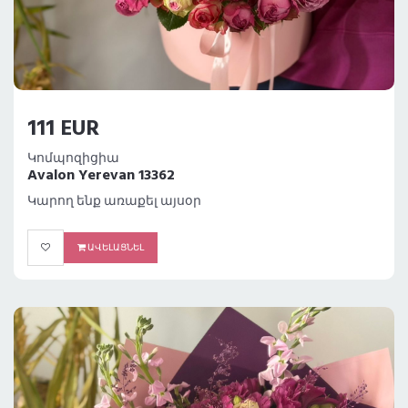
111 EUR
Կոմպոզիցիա
Avalon Yerevan 13362
Կարող ենք առաքել այսօր
ԱՎԵԼԱՑՆԵԼ