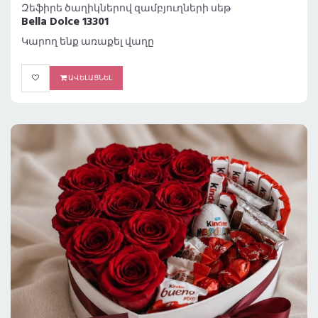
Զեֆիրե ծաղիկներով զամբյուղների սեթ
Bella Dolce 13301
Կարող ենք առաքել վաղը
ԱՎԵԼԱՑՆԵԼ