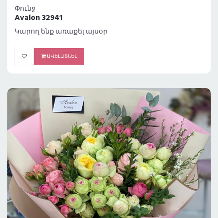
Փունջ
Avalon 32941
Կարող ենք առաքել այսօր
ԱՎԵԼԱՑՆԵԼ