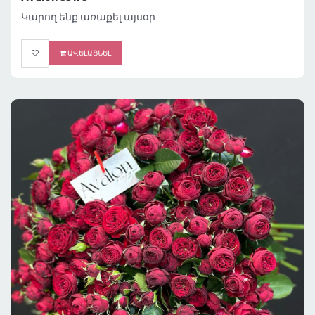
Կարող ենք առաքել այսօր
ԱՎԵԼԱՑՆԵԼ