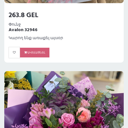
263.8 GEL
Փունջ
Avalon 32946
Կարող ենք առաքել այսօր
ԱՎԵԼԱՑՆԵԼ