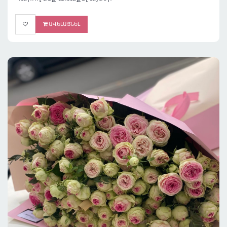
ԱՎԵԼԱՑՆԵԼ