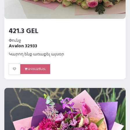
421.3 GEL
Փունջ
Avalon 32933
Կարող ենք առաքել այսօր
ԱՎԵԼԱՑՆԵԼ