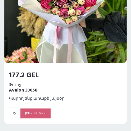
177.2 GEL
Փունջ
Avalon 33058
Կարող ենք առաքել այսօր
ԱՎԵԼԱՑՆԵԼ