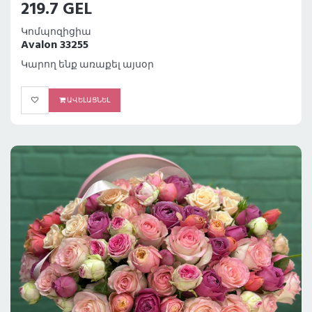
219.7 GEL
Կոմպոզիցիա
Avalon 33255
Կարող ենք առաքել այսօր
ԱՎԵԼԱՑՆԵԼ