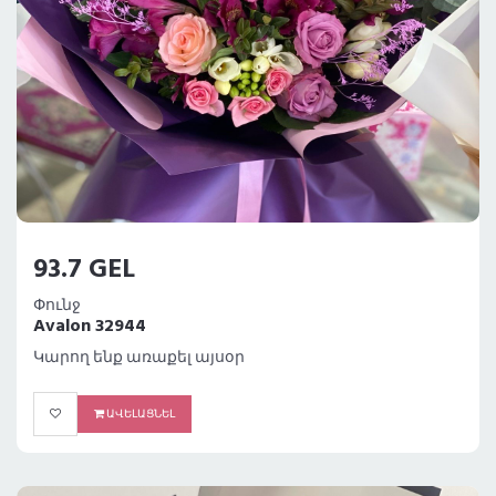
93.7 GEL
Փունջ
Avalon 32944
Կարող ենք առաքել այսօր
ԱՎԵԼԱՑՆԵԼ