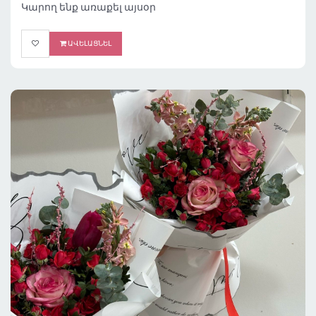
Կարող ենք առաքել այսօր
ԱՎԵԼԱՑՆԵԼ