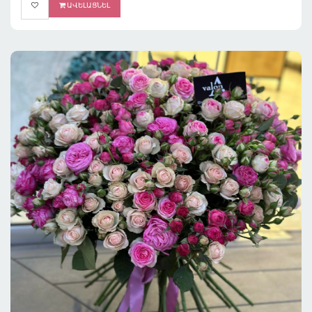
ԱՎԵԼԱՑՆԵԼ