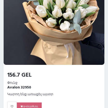
156.7 GEL
Փունջ
Avalon 32950
Կարող ենք առաքել այսօր
ԱՎԵԼԱՑՆԵԼ