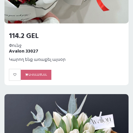
114.2 GEL
Փունջ
Avalon 33027
Կարող ենք առաքել այսօր
ԱՎԵԼԱՑՆԵԼ