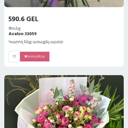
590.6 GEL
Փունջ
Avalon 33059
Կարող ենք առաքել այսօր
ԱՎԵԼԱՑՆԵԼ