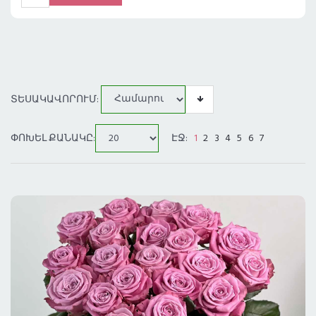
ԱՎԵԼԱՑՆԵԼ
ՏԵՍԱԿԱՎՈՐՈՒՄ:
ՓՈԽԵԼ ՔԱՆԱԿԸ:
ԷՋ:
1
2
3
4
5
6
7