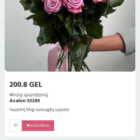
200.8 GEL
Փունջ վարդերով
Avalon 33285
Կարող ենք առաքել այսօր
ԱՎԵԼԱՑՆԵԼ