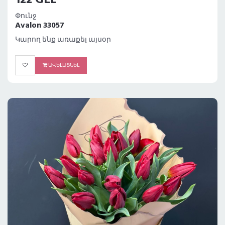
122 GEL
Փունջ
Avalon 33057
Կարող ենք առաքել այսօր
ԱՎԵԼԱՑՆԵԼ