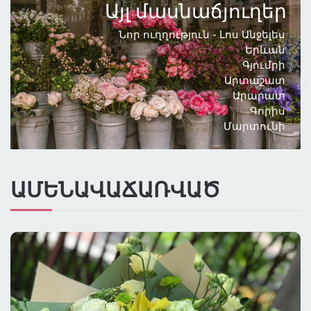
Այլ մասնաճյուղեր
ԳՆԱՅԻՆ ԴԱՍԱԿԱՐԳՈՒՄ
Նոր ուղղություն - Լոս Անջելես
Երևան
ԲՈԼՈՐ ՔԱՂԱՔՆԵՐԸ
Գյումրի
Արտաշատ
Արարատ
ԱՌԱՔՈՒՄ ԼՈՍ ԱՆՋԵԼԵՍՈՒՄ
Գորիս
Մարտունի
ԱՄԵՆԱՎԱՃԱՌՎԱԾ