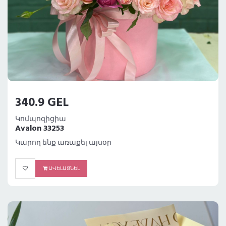
340.9 GEL
Կոմպոզիցիա
Avalon 33253
Կարող ենք առաքել այսօր
ԱՎԵԼԱՑՆԵԼ