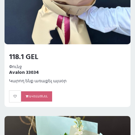
118.1 GEL
Փունջ
Avalon 33034
Կարող ենք առաքել այսօր
ԱՎԵԼԱՑՆԵԼ