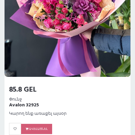
85.8 GEL
Փունջ
Avalon 32925
Կարող ենք առաքել այսօր
ԱՎԵԼԱՑՆԵԼ