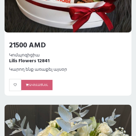
21500 AMD
Կոմպոզիցիա
Lilis Flowers 12841
Կարող ենք առաքել այսօր
ԱՎԵԼԱՑՆԵԼ