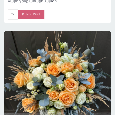
Կարող ենք առաքել այսօր
ԱՎԵԼԱՑՆԵԼ