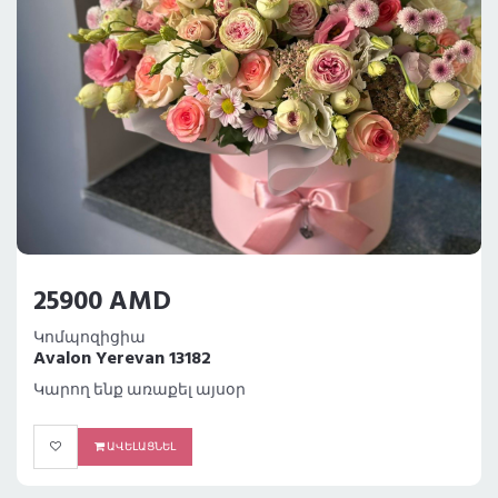
25900 AMD
Կոմպոզիցիա
Avalon Yerevan 13182
Կարող ենք առաքել այսօր
ԱՎԵԼԱՑՆԵԼ