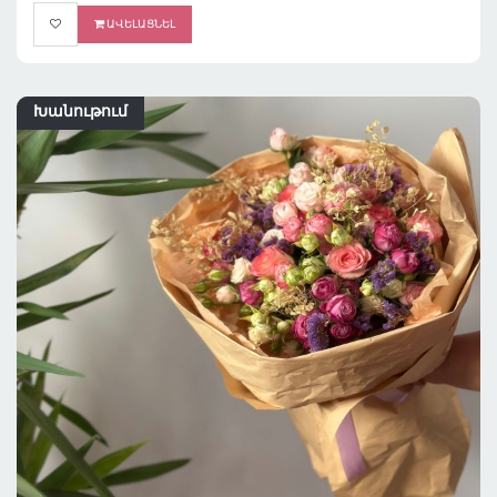
ԱՎԵԼԱՑՆԵԼ
Խանութում