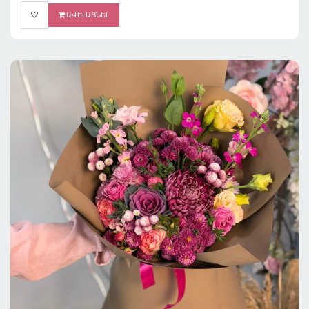
ԱՎԵԼԱՑՆԵԼ