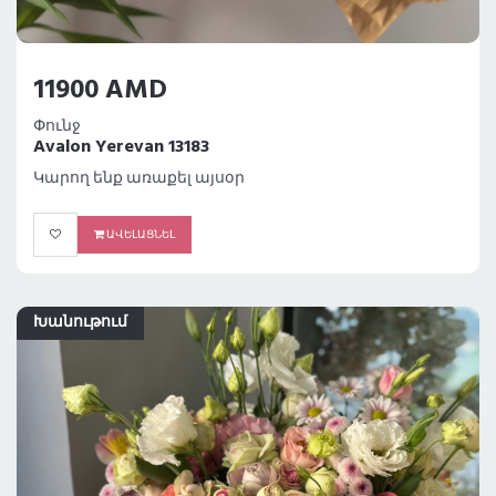
11900 AMD
Փունջ
Avalon Yerevan 13183
Կարող ենք առաքել այսօր
ԱՎԵԼԱՑՆԵԼ
Խանութում