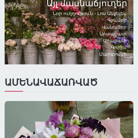
Այլ մասնաճյուղեր
ԳՆԱՅԻՆ ԴԱՍԱԿԱՐԳՈՒՄ
Նոր ուղղություն - Լոս Անջելես
Գյումրի
Վանաձոր
ԲՈԼՈՐ ՔԱՂԱՔՆԵՐԸ
Արտաշատ
Արարատ
ԱՌԱՔՈՒՄ ԼՈՍ ԱՆՋԵԼԵՍՈՒՄ
Գորիս
Մարտունի
ԱՄԵՆԱՎԱՃԱՌՎԱԾ