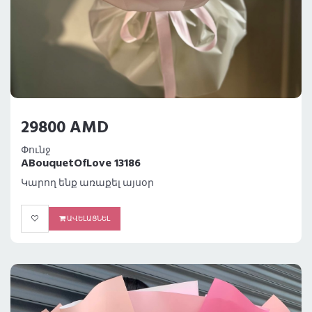
29800 AMD
Փունջ
ABouquetOfLove 13186
Կարող ենք առաքել այսօր
ԱՎԵԼԱՑՆԵԼ