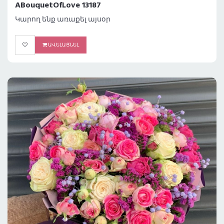
ABouquetOfLove 13187
Կարող ենք առաքել այսօր
ԱՎԵԼԱՑՆԵԼ