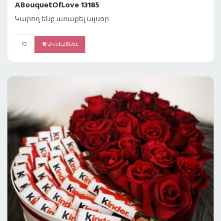
ABouquetOfLove 13185
Կարող ենք առաքել այսօր
ԱՎԵԼԱՑՆԵԼ