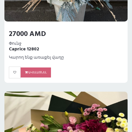
27000 AMD
Փունջ
Caprice 12802
Կարող ենք առաքել վաղը
ԱՎԵԼԱՑՆԵԼ