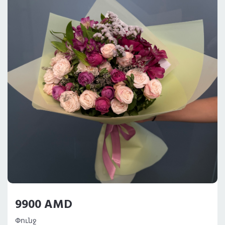
9900 AMD
Փունջ