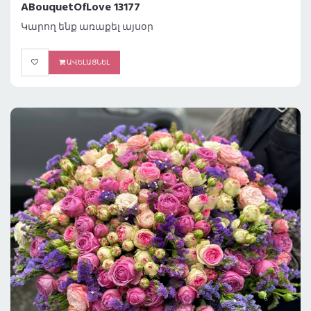
ABouquetOfLove 13177
Կարող ենք առաքել այսօր
ԱՎԵԼԱՑՆԵԼ