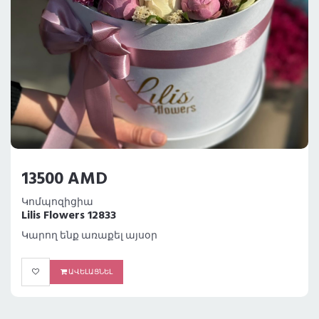
13500 AMD
Կոմպոզիցիա
Lilis Flowers 12833
Կարող ենք առաքել այսօր
ԱՎԵԼԱՑՆԵԼ