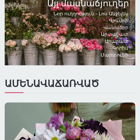
Այլ մասնաճյուղեր
ԳՆԱՅԻՆ ԴԱՍԱԿԱՐԳՈՒՄ
Նոր ուղղություն - Լոս Անջելես
Գյումրի
Վանաձոր
ԲՈԼՈՐ ՔԱՂԱՔՆԵՐԸ
Արտաշատ
Արարատ
ԱՌԱՔՈՒՄ ԼՈՍ ԱՆՋԵԼԵՍՈՒՄ
Գորիս
Մարտունի
ԱՄԵՆԱՎԱՃԱՌՎԱԾ