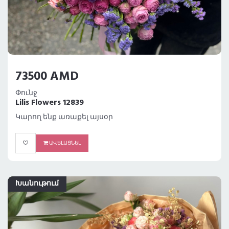
73500 AMD
Փունջ
Lilis Flowers 12839
Կարող ենք առաքել այսօր
ԱՎԵԼԱՑՆԵԼ
Խանութում