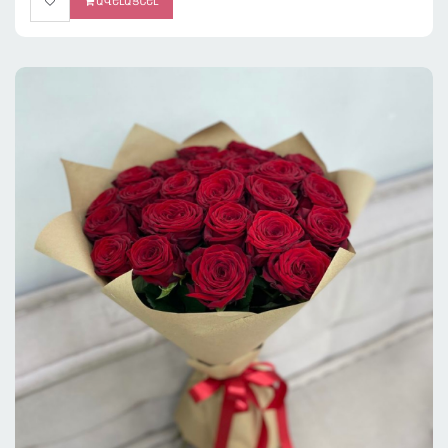
ԱՎԵԼԱՑՆԵԼ