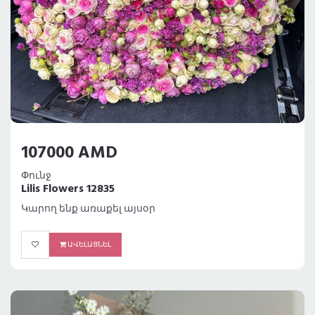
107000 AMD
Փունջ
Lilis Flowers 12835
Կարող ենք առաքել այսօր
ԱՎԵԼԱՑՆԵԼ