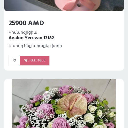
25900 AMD
Կոմպոզիցիա
Avalon Yerevan 13182
Կարող ենք առաքել վաղը
ԱՎԵԼԱՑՆԵԼ