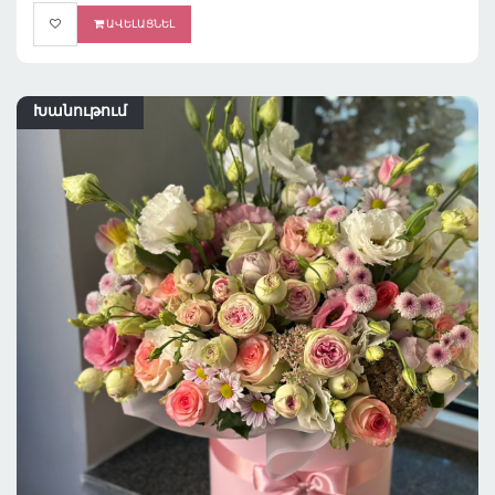
ԱՎԵԼԱՑՆԵԼ
Խանութում