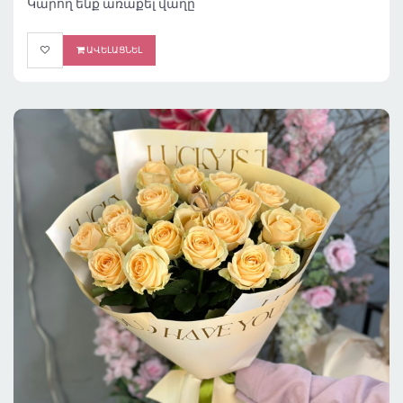
Կարող ենք առաքել վաղը
ԱՎԵԼԱՑՆԵԼ