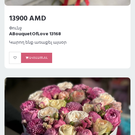
13900 AMD
Փունջ
ABouquetOfLove 13168
Կարող ենք առաքել այսօր
ԱՎԵԼԱՑՆԵԼ