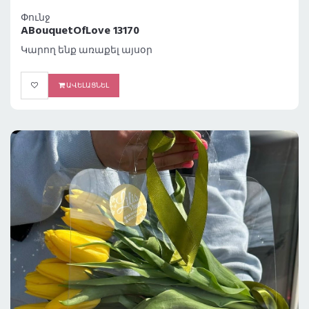
Փունջ
ABouquetOfLove 13170
Կարող ենք առաքել այսօր
ԱՎԵԼԱՑՆԵԼ