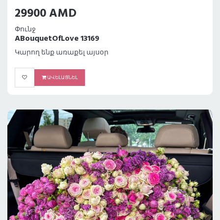
29900 AMD
Փունջ
ABouquetOfLove 13169
Կարող ենք առաքել այսօր
ԱՎԵԼԱՑՆԵԼ