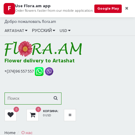
Use Flora.am app
F
КАТЕГОРИИ
Google Play
Order flowers faster from our mobile application.
Добро пожаловать flora.am
ВСЕ
ARTASHAT
РУССКИЙ
USD
БУКЕТЫ
ХИТ ПРОДАЖ
Flower delivery to Artashat
КОМПОЗИЦИИ
+(374)96 557 557
РОЗЫ
ПОДАРКИ
0
0
КОРЗИНА:
В МАГАЗИНЕ СЕЙЧАС
0 USD
ТРАУРНЫЕ
Home
О нас