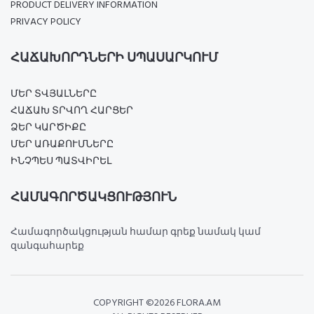
PRODUCT DELIVERY INFORMATION
PRIVACY POLICY
ՀԱՃԱԽՈՐԴՆԵՐԻ ՍՊԱՍԱՐԿՈՒՄ
ՄԵՐ ՏՎՅԱԼՆԵՐԸ
ՀԱՃԱԽ ՏՐՎՈՂ ՀԱՐՑԵՐ
ՁԵՐ ԿԱՐԾԻՔԸ
ՄԵՐ ԱՌԱՔՈՒՄՆԵՐԸ
ԻՆՉՊԵՍ ՊԱՏՎԻՐԵԼ
ՀԱՄԱԳՈՐԾԱԿՑՈՒԹՅՈՒՆ
Համագործակցության համար գրեք նամակ կամ
զանգահարեք
COPYRIGHT ©
2026 FLORA.AM