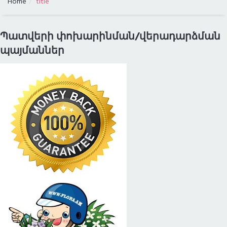
Home
title
ԳՆԱՅԻՆ ԴԱՍԱԿԱՐԳՈՒՄ
Պատվերի փոխարինման/վերադարձման
ԲՈԼՈՐ ՔԱՂԱՔՆԵՐԸ
պայմաններ
ԱՌԱՔՈՒՄ ԼՈՍ ԱՆՋԵԼԵՍՈՒՄ