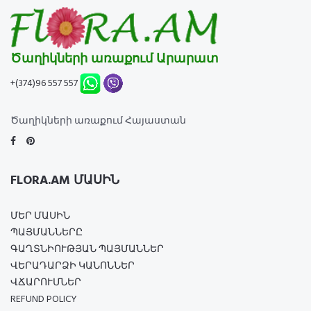
Ծաղիկների առաքում Արարատ
+(374)96 557 557
Ծաղիկների առաքում Հայաստան
FLORA.AM ՄԱՍԻՆ
ՄԵՐ ՄԱՍԻՆ
ՊԱՅՄԱՆՆԵՐԸ
ԳԱՂՏՆԻՈՒԹՅԱՆ ՊԱՅՄԱՆՆԵՐ
ՎԵՐԱԴԱՐՁԻ ԿԱՆՈՆՆԵՐ
ՎՃԱՐՈՒՄՆԵՐ
REFUND POLICY