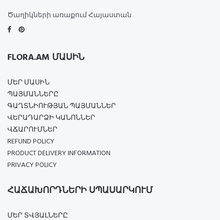
Ծաղիկների առաքում Հայաստան
FLORA.AM ՄԱՍԻՆ
ՄԵՐ ՄԱՍԻՆ
ՊԱՅՄԱՆՆԵՐԸ
ԳԱՂՏՆԻՈՒԹՅԱՆ ՊԱՅՄԱՆՆԵՐ
ՎԵՐԱԴԱՐՁԻ ԿԱՆՈՆՆԵՐ
ՎՃԱՐՈՒՄՆԵՐ
REFUND POLICY
PRODUCT DELIVERY INFORMATION
PRIVACY POLICY
ՀԱՃԱԽՈՐԴՆԵՐԻ ՍՊԱՍԱՐԿՈՒՄ
ՄԵՐ ՏՎՅԱԼՆԵՐԸ