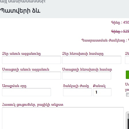
այլ մանրամասներ:
Պատվերի ձև