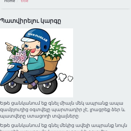
Home
title
ԳՆԱՅԻՆ ԴԱՍԱԿԱՐԳՈՒՄ
Պատվիրելու կարգը
ԲՈԼՈՐ ՔԱՂԱՔՆԵՐԸ
ԱՌԱՔՈՒՄ ԼՈՍ ԱՆՋԵԼԵՍՈՒՄ
Եթե ցանկանում եք գնել միայն մեկ ապրանք ապա
զամբյուղից օգտվելը պարտադիր չէ, լրացրեք ձեր և
պատվերը ստացողի տվյալները:
Եթե ցանկանում եք գնել մեկից ավելի ապրանք նույն