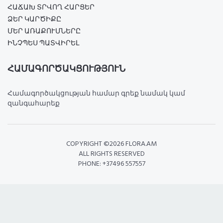
ՀԱՃԱԽ ՏՐՎՈՂ ՀԱՐՑԵՐ
ՁԵՐ ԿԱՐԾԻՔԸ
ՄԵՐ ԱՌԱՔՈՒՄՆԵՐԸ
ԻՆՉՊԵՍ ՊԱՏՎԻՐԵԼ
ՀԱՄԱԳՈՐԾԱԿՑՈՒԹՅՈՒՆ
Համագործակցության համար գրեք նամակ կամ
զանգահարեք
COPYRIGHT ©
2026 FLORA.AM
ALL RIGHTS RESERVED
PHONE: +37496 557557