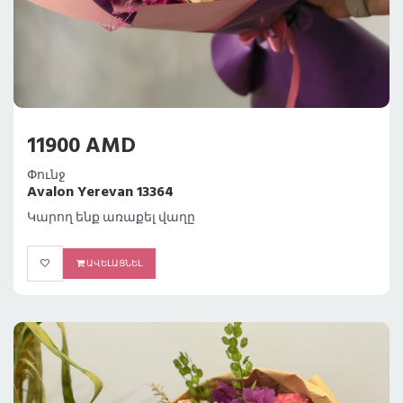
11900 AMD
Փունջ
Avalon Yerevan 13364
Կարող ենք առաքել վաղը
ԱՎԵԼԱՑՆԵԼ