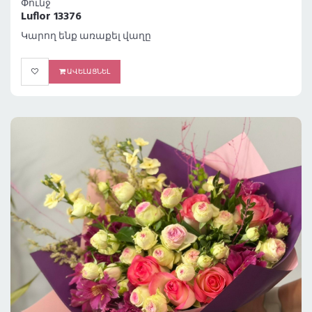
Փունջ
Luflor 13376
Կարող ենք առաքել վաղը
ԱՎԵԼԱՑՆԵԼ