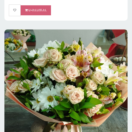
ԱՎԵԼԱՑՆԵԼ