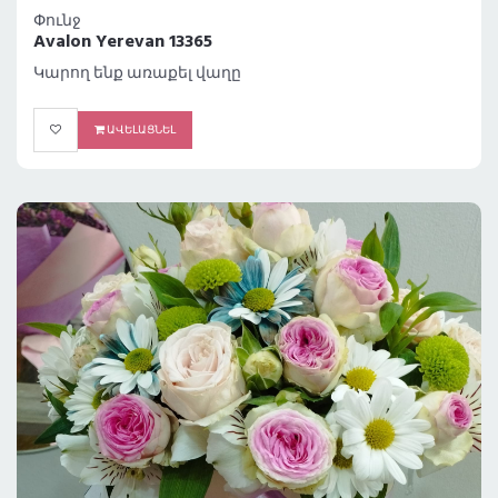
Փունջ
Avalon Yerevan 13365
Կարող ենք առաքել վաղը
ԱՎԵԼԱՑՆԵԼ