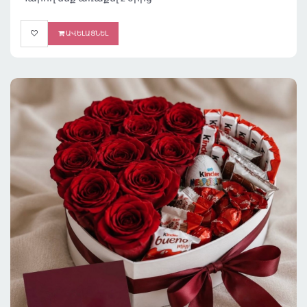
ԱՎԵԼԱՑՆԵԼ