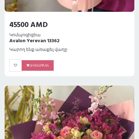
45500 AMD
Կոմպոզիցիա
Avalon Yerevan 13362
Կարող ենք առաքել վաղը
ԱՎԵԼԱՑՆԵԼ