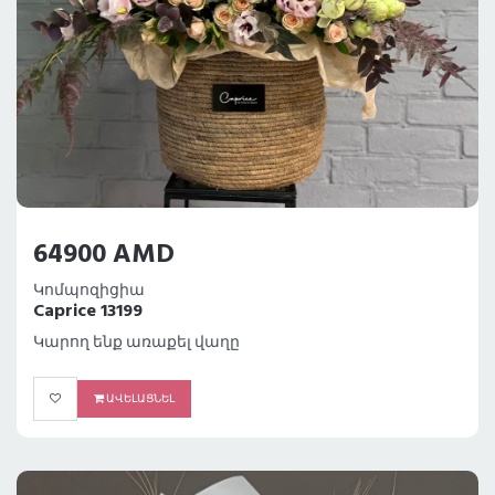
64900 AMD
Կոմպոզիցիա
Caprice 13199
Կարող ենք առաքել վաղը
ԱՎԵԼԱՑՆԵԼ