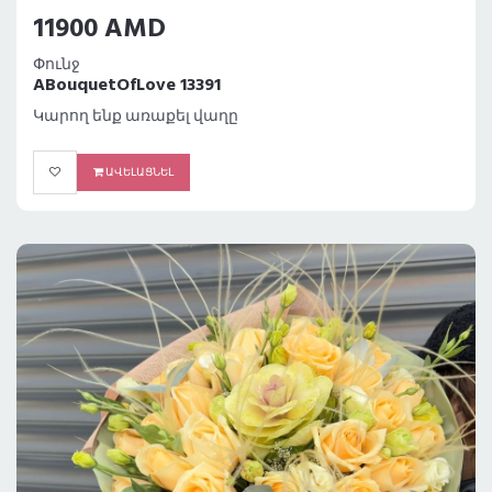
11900 AMD
Փունջ
ABouquetOfLove 13391
Կարող ենք առաքել վաղը
ԱՎԵԼԱՑՆԵԼ