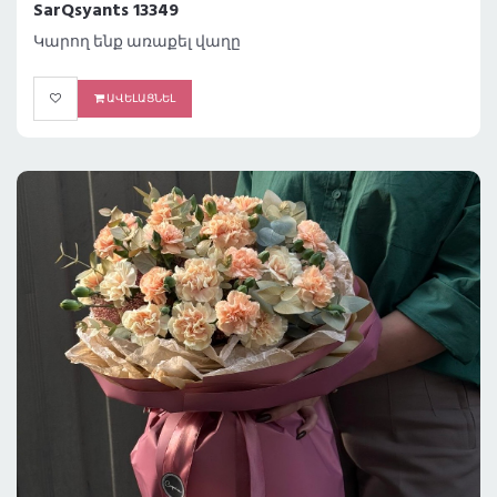
SarQsyants 13349
Կարող ենք առաքել վաղը
ԱՎԵԼԱՑՆԵԼ