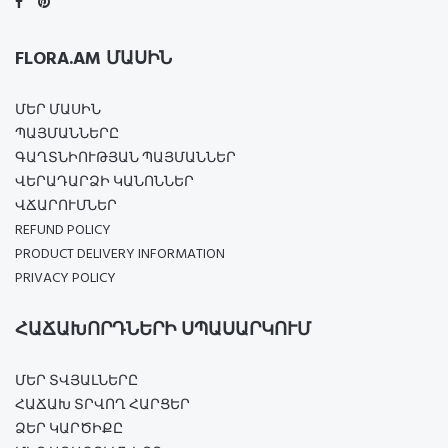
FLORA.AM ՄԱՍԻՆ
ՄԵՐ ՄԱՍԻՆ
ՊԱՅՄԱՆՆԵՐԸ
ԳԱՂՏՆԻՈՒԹՅԱՆ ՊԱՅՄԱՆՆԵՐ
ՎԵՐԱԴԱՐՁԻ ԿԱՆՈՆՆԵՐ
ՎՃԱՐՈՒՄՆԵՐ
REFUND POLICY
PRODUCT DELIVERY INFORMATION
PRIVACY POLICY
ՀԱՃԱԽՈՐԴՆԵՐԻ ՍՊԱՍԱՐԿՈՒՄ
ՄԵՐ ՏՎՅԱԼՆԵՐԸ
ՀԱՃԱԽ ՏՐՎՈՂ ՀԱՐՑԵՐ
ՁԵՐ ԿԱՐԾԻՔԸ