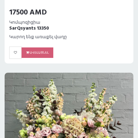
17500 AMD
Կոմպոզիցիա
SarQsyants 13350
Կարող ենք առաքել վաղը
ԱՎԵԼԱՑՆԵԼ