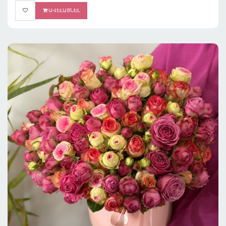
ԱՎԵԼԱՑՆԵԼ