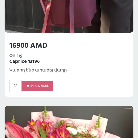
16900 AMD
Փունջ
Caprice 13196
Կարող ենք առաքել վաղը
ԱՎԵԼԱՑՆԵԼ