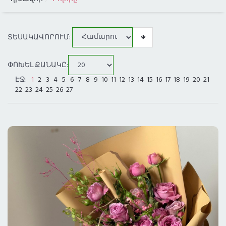
ԳՆԱՅԻՆ ԴԱՍԱԿԱՐԳՈՒՄ
ՏԵՍԱԿԱՎՈՐՈՒՄ:
ԲՈԼՈՐ ՔԱՂԱՔՆԵՐԸ
ՓՈԽԵԼ ՔԱՆԱԿԸ:
ԱՌԱՔՈՒՄ ԼՈՍ ԱՆՋԵԼԵՍՈՒՄ
ԷՋ:
1
2
3
4
5
6
7
8
9
10
11
12
13
14
15
16
17
18
19
20
21
22
23
24
25
26
27