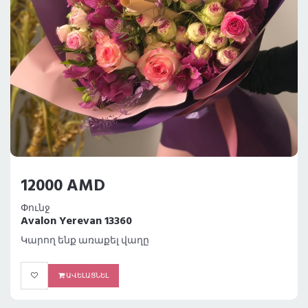
12000 AMD
Փունջ
Avalon Yerevan 13360
Կարող ենք առաքել վաղը
ԱՎԵԼԱՑՆԵԼ