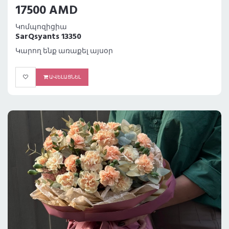
17500 AMD
Կոմպոզիցիա
SarQsyants 13350
Կարող ենք առաքել այսօր
ԱՎԵԼԱՑՆԵԼ