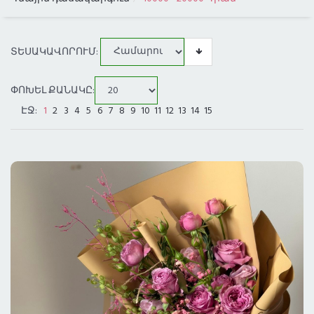
ԳՆԱՅԻՆ ԴԱՍԱԿԱՐԳՈՒՄ
ՏԵՍԱԿԱՎՈՐՈՒՄ:
ԲՈԼՈՐ ՔԱՂԱՔՆԵՐԸ
ՓՈԽԵԼ ՔԱՆԱԿԸ:
ԱՌԱՔՈՒՄ ԼՈՍ ԱՆՋԵԼԵՍՈՒՄ
ԷՋ:
1
2
3
4
5
6
7
8
9
10
11
12
13
14
15