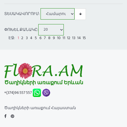
ՏԵՍԱԿԱՎՈՐՈՒՄ:
ՓՈԽԵԼ ՔԱՆԱԿԸ:
ԷՋ:
1
2
3
4
5
6
7
8
9
10
11
12
13
14
15
Ծաղիկների առաքում Երևան
+(374)96 557 557
Ծաղիկների առաքում Հայաստան