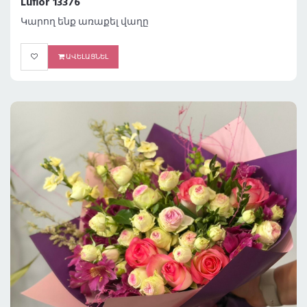
Luflor 13376
Կարող ենք առաքել վաղը
ԱՎԵԼԱՑՆԵԼ