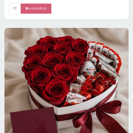
ԱՎԵԼԱՑՆԵԼ