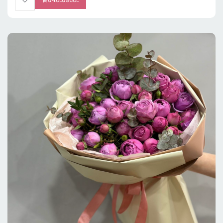
ԱՎԵԼԱՑՆԵԼ