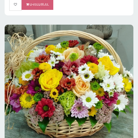
ԱՎԵԼԱՑՆԵԼ