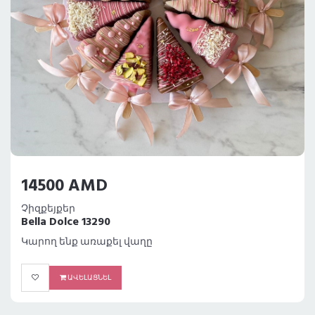
14500 AMD
Չիզքեյքեր
Bella Dolce 13290
Կարող ենք առաքել վաղը
ԱՎԵԼԱՑՆԵԼ