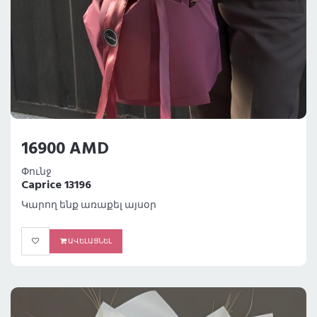
16900 AMD
Փունջ
Caprice 13196
Կարող ենք առաքել այսօր
ԱՎԵԼԱՑՆԵԼ