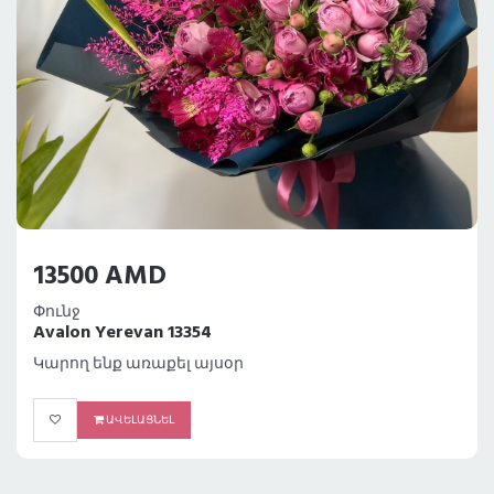
13500 AMD
Փունջ
Avalon Yerevan 13354
Կարող ենք առաքել այսօր
ԱՎԵԼԱՑՆԵԼ