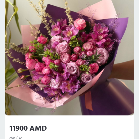
11900 AMD
Փունջ