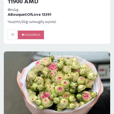
11900 AMD
Փունջ
ABouquetOfLove 13391
Կարող ենք առաքել այսօր
ԱՎԵԼԱՑՆԵԼ