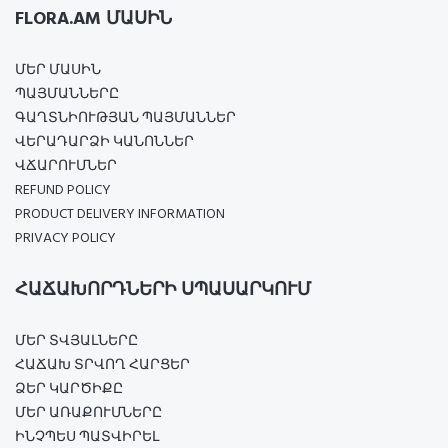
FLORA.AM ՄԱՍԻՆ
ՄԵՐ ՄԱՍԻՆ
ՊԱՅՄԱՆՆԵՐԸ
ԳԱՂՏՆԻՈՒԹՅԱՆ ՊԱՅՄԱՆՆԵՐ
ՎԵՐԱԴԱՐՁԻ ԿԱՆՈՆՆԵՐ
ՎՃԱՐՈՒՄՆԵՐ
REFUND POLICY
PRODUCT DELIVERY INFORMATION
PRIVACY POLICY
ՀԱՃԱԽՈՐԴՆԵՐԻ ՍՊԱՍԱՐԿՈՒՄ
ՄԵՐ ՏՎՅԱԼՆԵՐԸ
ՀԱՃԱԽ ՏՐՎՈՂ ՀԱՐՑԵՐ
ՁԵՐ ԿԱՐԾԻՔԸ
ՄԵՐ ԱՌԱՔՈՒՄՆԵՐԸ
ԻՆՉՊԵՍ ՊԱՏՎԻՐԵԼ