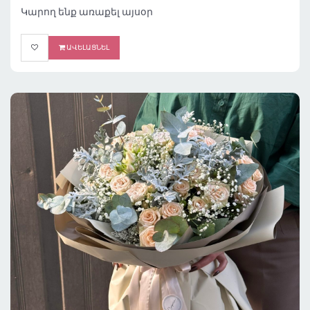
Կարող ենք առաքել այսօր
ԱՎԵԼԱՑՆԵԼ