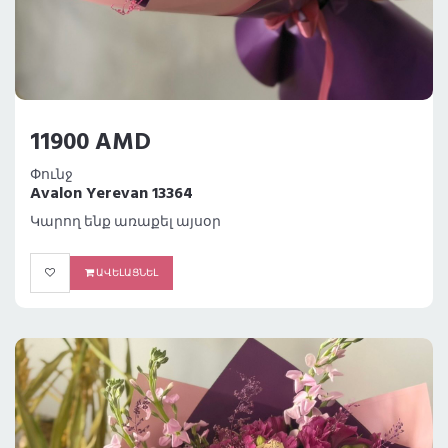
11900 AMD
Փունջ
Avalon Yerevan 13364
Կարող ենք առաքել այսօր
ԱՎԵԼԱՑՆԵԼ