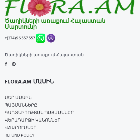
Ծաղիկների առաքում Հայաստան
Մարտունի
+(374)96 557 557
Ծաղիկների առաքում Հայաստան
FLORA.AM ՄԱՍԻՆ
ՄԵՐ ՄԱՍԻՆ
ՊԱՅՄԱՆՆԵՐԸ
ԳԱՂՏՆԻՈՒԹՅԱՆ ՊԱՅՄԱՆՆԵՐ
ՎԵՐԱԴԱՐՁԻ ԿԱՆՈՆՆԵՐ
ՎՃԱՐՈՒՄՆԵՐ
REFUND POLICY