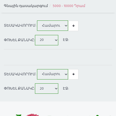
Գնային դասակարգում
5000 - 10000 Դրամ
ԳՆԱՅԻՆ ԴԱՍԱԿԱՐԳՈՒՄ
ԲՈԼՈՐ ՔԱՂԱՔՆԵՐԸ
ՏԵՍԱԿԱՎՈՐՈՒՄ:
ԱՌԱՔՈՒՄ ԼՈՍ ԱՆՋԵԼԵՍՈՒՄ
ՓՈԽԵԼ ՔԱՆԱԿԸ:
ԷՋ:
ՏԵՍԱԿԱՎՈՐՈՒՄ:
ՓՈԽԵԼ ՔԱՆԱԿԸ:
ԷՋ: