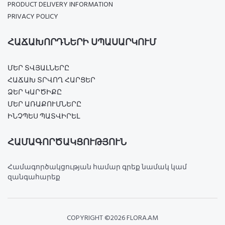
PRODUCT DELIVERY INFORMATION
PRIVACY POLICY
ՀԱՃԱԽՈՐԴՆԵՐԻ ՍՊԱՍԱՐԿՈՒՄ
ՄԵՐ ՏՎՅԱԼՆԵՐԸ
ՀԱՃԱԽ ՏՐՎՈՂ ՀԱՐՑԵՐ
ՁԵՐ ԿԱՐԾԻՔԸ
ՄԵՐ ԱՌԱՔՈՒՄՆԵՐԸ
ԻՆՉՊԵՍ ՊԱՏՎԻՐԵԼ
ՀԱՄԱԳՈՐԾԱԿՑՈՒԹՅՈՒՆ
Համագործակցության համար գրեք նամակ կամ
զանգահարեք
COPYRIGHT ©
2026 FLORA.AM