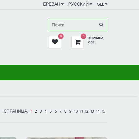
ЕРЕВАН
РУССКИЙ
GEL
0
0
КОРЗИНА:
0 GEL
СТРАНИЦА:
1
2
3
4
5
6
7
8
9
10
11
12
13
14
15