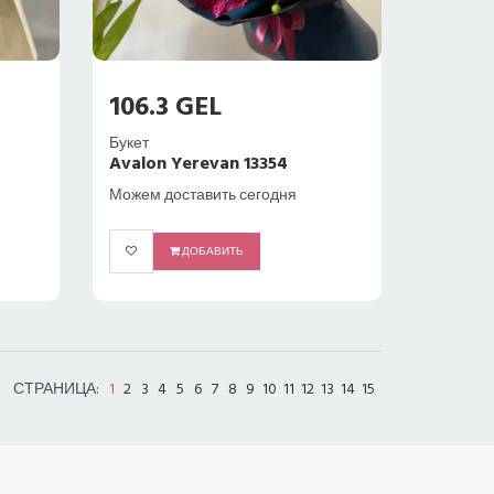
106.3 GEL
Букет
Avalon Yerevan 13354
Можем доставить сегодня
ДОБАВИТЬ
СТРАНИЦА:
1
2
3
4
5
6
7
8
9
10
11
12
13
14
15