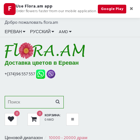
Use Flora.am app
F
КАТЕГОРИИ
Google Play
Order flowers faster from our mobile application.
Добро пожаловать flora.am
ВСЕ
ЕРЕВАН
РУССКИЙ
AMD
БУКЕТЫ
ХИТ ПРОДАЖ
Доставка цветов в Ереван
КОМПОЗИЦИИ
+(374)96 557 557
РОЗЫ
ПОДАРКИ
0
0
КОРЗИНА:
В МАГАЗИНЕ СЕЙЧАС
0 AMD
ТРАУРНЫЕ
Ценовой диапазон
10000 - 20000 драм