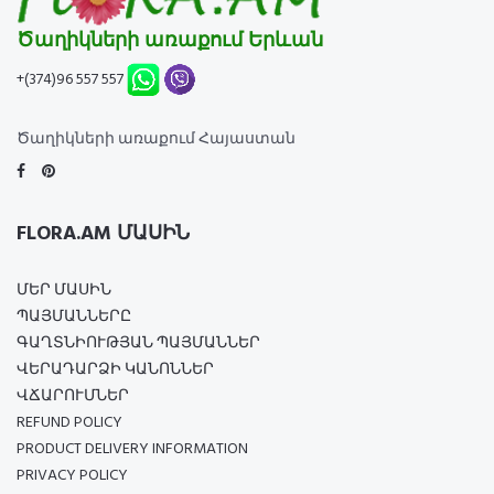
Ծաղիկների առաքում Երևան
+(374)96 557 557
Ծաղիկների առաքում Հայաստան
FLORA.AM ՄԱՍԻՆ
ՄԵՐ ՄԱՍԻՆ
ՊԱՅՄԱՆՆԵՐԸ
ԳԱՂՏՆԻՈՒԹՅԱՆ ՊԱՅՄԱՆՆԵՐ
ՎԵՐԱԴԱՐՁԻ ԿԱՆՈՆՆԵՐ
ՎՃԱՐՈՒՄՆԵՐ
REFUND POLICY
PRODUCT DELIVERY INFORMATION
PRIVACY POLICY