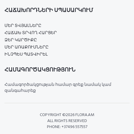
ՀԱՃԱԽՈՐԴՆԵՐԻ ՍՊԱՍԱՐԿՈՒՄ
ՄԵՐ ՏՎՅԱԼՆԵՐԸ
ՀԱՃԱԽ ՏՐՎՈՂ ՀԱՐՑԵՐ
ՁԵՐ ԿԱՐԾԻՔԸ
ՄԵՐ ԱՌԱՔՈՒՄՆԵՐԸ
ԻՆՉՊԵՍ ՊԱՏՎԻՐԵԼ
ՀԱՄԱԳՈՐԾԱԿՑՈՒԹՅՈՒՆ
Համագործակցության համար գրեք նամակ կամ
զանգահարեք
COPYRIGHT ©
2026 FLORA.AM
ALL RIGHTS RESERVED
PHONE: +37496 557557