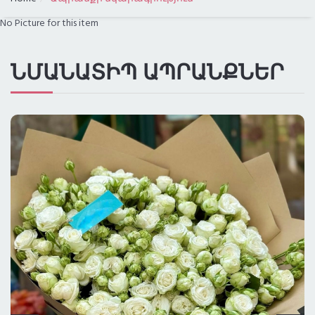
No Picture for this item
ԳՆԱՅԻՆ ԴԱՍԱԿԱՐԳՈՒՄ
ԲՈԼՈՐ ՔԱՂԱՔՆԵՐԸ
ՆՄԱՆԱՏԻՊ ԱՊՐԱՆՔՆԵՐ
ԱՌԱՔՈՒՄ ԼՈՍ ԱՆՋԵԼԵՍՈՒՄ