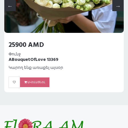
25900 AMD
Փունջ
ABouquetOfLove 13369
Կարող ենք առաքել այսօր
ԱՎԵԼԱՑՆԵԼ