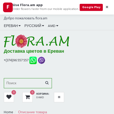
Use Flora.am app
F
КАТЕГОРИИ
Google Play
Order flowers faster from our mobile application.
Добро пожаловать flora.am
ВСЕ
ЕРЕВАН
РУССКИЙ
AMD
БУКЕТЫ
ХИТ ПРОДАЖ
Доставка цветов в Ереван
КОМПОЗИЦИИ
+(374)96 557 557
РОЗЫ
ПОДАРКИ
0
0
КОРЗИНА:
В МАГАЗИНЕ СЕЙЧАС
0 AMD
ТРАУРНЫЕ
Home
Описание товара