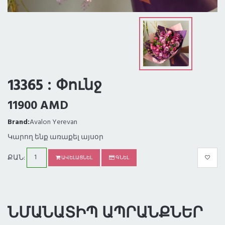
13365 : Փունջ
11900 AMD
Brand:
Avalon Yerevan
Կարող ենք առաքել այսօր
ՔԱՆ:
ԱՎԵԼԱՑՆԵԼ
ԳՆԵԼ
ՆՄԱՆԱՏԻՊ ԱՊՐԱՆՔՆԵՐ