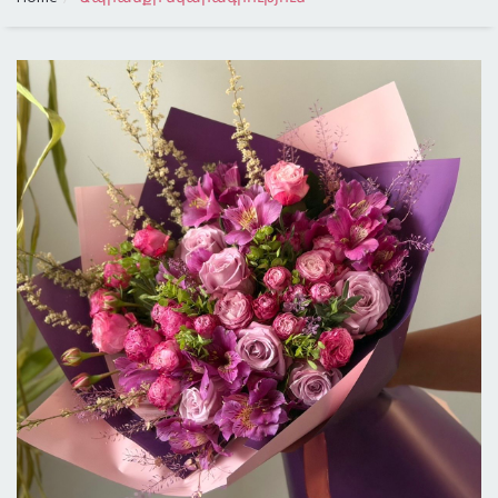
ԳՆԱՅԻՆ ԴԱՍԱԿԱՐԳՈՒՄ
ԲՈԼՈՐ ՔԱՂԱՔՆԵՐԸ
ԱՌԱՔՈՒՄ ԼՈՍ ԱՆՋԵԼԵՍՈՒՄ