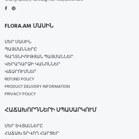
FLORA.AM ՄԱՍԻՆ
ՄԵՐ ՄԱՍԻՆ
ՊԱՅՄԱՆՆԵՐԸ
ԳԱՂՏՆԻՈՒԹՅԱՆ ՊԱՅՄԱՆՆԵՐ
ՎԵՐԱԴԱՐՁԻ ԿԱՆՈՆՆԵՐ
ՎՃԱՐՈՒՄՆԵՐ
REFUND POLICY
PRODUCT DELIVERY INFORMATION
PRIVACY POLICY
ՀԱՃԱԽՈՐԴՆԵՐԻ ՍՊԱՍԱՐԿՈՒՄ
ՄԵՐ ՏՎՅԱԼՆԵՐԸ
ՀԱՃԱԽ ՏՐՎՈՂ ՀԱՐՑԵՐ