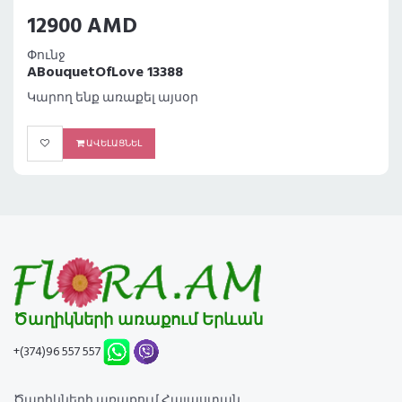
12900 AMD
Փունջ
ABouquetOfLove 13388
Կարող ենք առաքել այսօր
ԱՎԵԼԱՑՆԵԼ
Ծաղիկների առաքում Երևան
+(374)96 557 557
Ծաղիկների առաքում Հայաստան