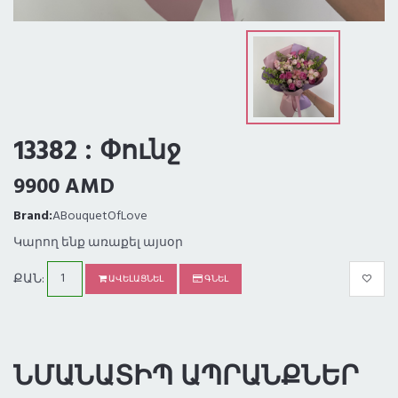
13382 : Փունջ
9900 AMD
Brand:
ABouquetOfLove
Կարող ենք առաքել այսօր
ՔԱՆ:
ԱՎԵԼԱՑՆԵԼ
ԳՆԵԼ
ՆՄԱՆԱՏԻՊ ԱՊՐԱՆՔՆԵՐ