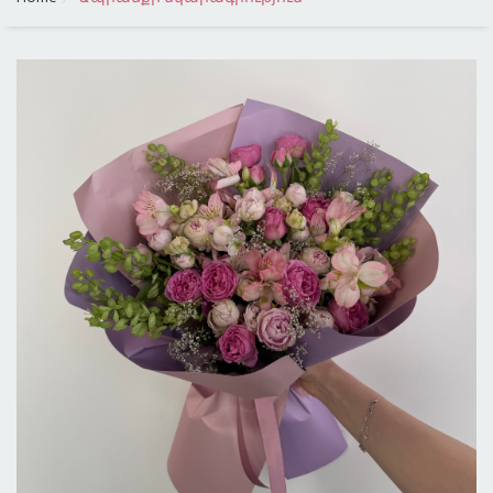
ԳՆԱՅԻՆ ԴԱՍԱԿԱՐԳՈՒՄ
ԲՈԼՈՐ ՔԱՂԱՔՆԵՐԸ
ԱՌԱՔՈՒՄ ԼՈՍ ԱՆՋԵԼԵՍՈՒՄ