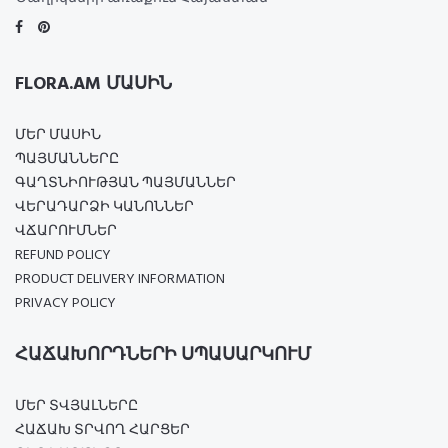
FLORA.AM ՄԱՍԻՆ
ՄԵՐ ՄԱՍԻՆ
ՊԱՅՄԱՆՆԵՐԸ
ԳԱՂՏՆԻՈՒԹՅԱՆ ՊԱՅՄԱՆՆԵՐ
ՎԵՐԱԴԱՐՁԻ ԿԱՆՈՆՆԵՐ
ՎՃԱՐՈՒՄՆԵՐ
REFUND POLICY
PRODUCT DELIVERY INFORMATION
PRIVACY POLICY
ՀԱՃԱԽՈՐԴՆԵՐԻ ՍՊԱՍԱՐԿՈՒՄ
ՄԵՐ ՏՎՅԱԼՆԵՐԸ
ՀԱՃԱԽ ՏՐՎՈՂ ՀԱՐՑԵՐ