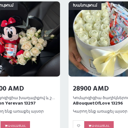
ւթում
Խանութում
500 AMD
28900 AMD
Կոմպոզիցիա խաղալիքով և շոկոլադներով
on Yerevan 13297
ABouquetOfLove 13296
ղ ենք առաքել այսօր
Կարող ենք առաքել այսօր
ԱՎԵԼԱՑՆԵԼ
ԱՎԵԼԱՑՆԵԼ