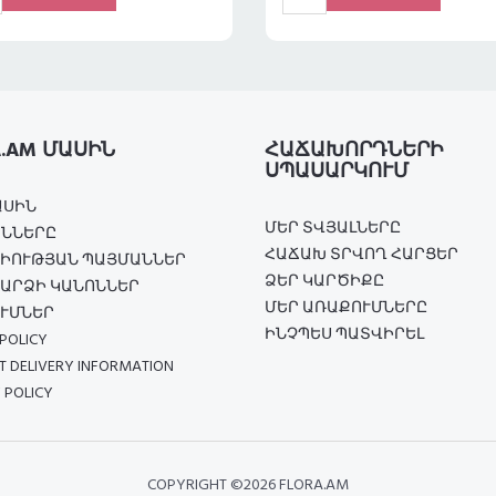
A.AM ՄԱՍԻՆ
ՀԱՃԱԽՈՐԴՆԵՐԻ
ՍՊԱՍԱՐԿՈՒՄ
ԱՍԻՆ
ՄԵՐ ՏՎՅԱԼՆԵՐԸ
ՆՆԵՐԸ
ՀԱՃԱԽ ՏՐՎՈՂ ՀԱՐՑԵՐ
ԻՈՒԹՅԱՆ ՊԱՅՄԱՆՆԵՐ
ՁԵՐ ԿԱՐԾԻՔԸ
ԱՐՁԻ ԿԱՆՈՆՆԵՐ
ՄԵՐ ԱՌԱՔՈՒՄՆԵՐԸ
ՒՄՆԵՐ
ԻՆՉՊԵՍ ՊԱՏՎԻՐԵԼ
POLICY
 DELIVERY INFORMATION
 POLICY
COPYRIGHT ©
2026 FLORA.AM