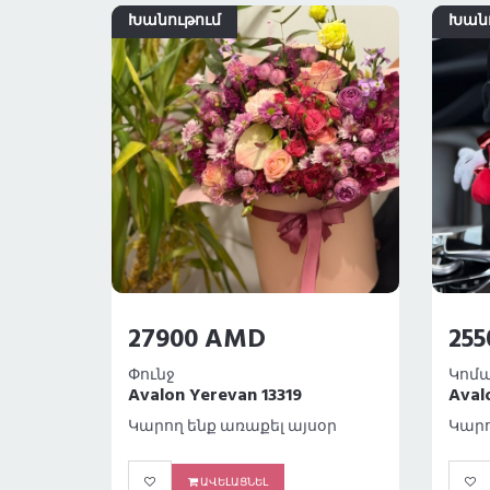
Խանութում
Խանո
27900 AMD
25
Փունջ
Avalon Yerevan 13319
Aval
օր
Կարող ենք առաքել այսօր
Կարո
ԱՎԵԼԱՑՆԵԼ