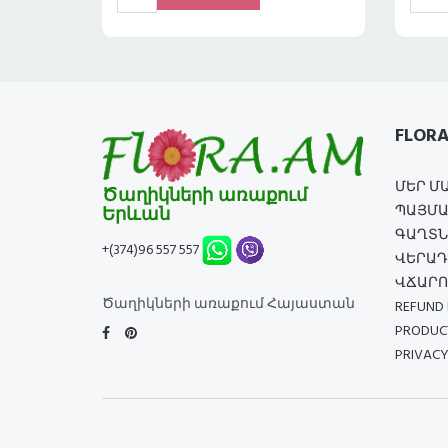
FLOR
ՄԵՐ Մ
Ծաղիկների առաքում
ՊԱՅՄԱ
Երևան
ԳԱՂՏՆ
+(374)96 557 557
ՎԵՐԱԴ
ՎՃԱՐՈ
Ծաղիկների առաքում Հայաստան
REFUND 
PRODUCT
PRIVACY