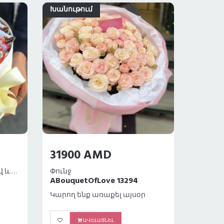
Խանութում
Խանու
31900 AMD
2550
Կոմպոզիցիա ծաղիկներով և վարդերով
Փունջ
Փունջ 
ABouquetOfLove 13294
Avalon
Կարող ենք առաքել այսօր
Կարող 
ԱՎԵԼԱՑՆԵԼ