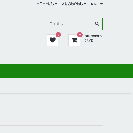
ԵՐԵՒԱՆ
ՀԱՅԵՐԵՆ
AMD
0
0
ԶԱՄԲՅՈՒՂ:
0 AMD