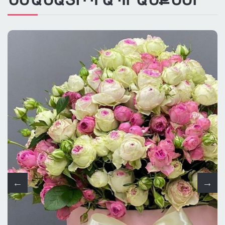
ՆՄԱՆԱՏԻՊ ԱՊՐԱՆՔՆԵՐ