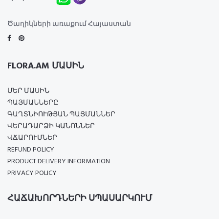
Ծաղիկների առաքում Հայաստան
FLORA.AM ՄԱՍԻՆ
ՄԵՐ ՄԱՍԻՆ
ՊԱՅՄԱՆՆԵՐԸ
ԳԱՂՏՆԻՈՒԹՅԱՆ ՊԱՅՄԱՆՆԵՐ
ՎԵՐԱԴԱՐՁԻ ԿԱՆՈՆՆԵՐ
ՎՃԱՐՈՒՄՆԵՐ
REFUND POLICY
PRODUCT DELIVERY INFORMATION
PRIVACY POLICY
ՀԱՃԱԽՈՐԴՆԵՐԻ ՍՊԱՍԱՐԿՈՒՄ