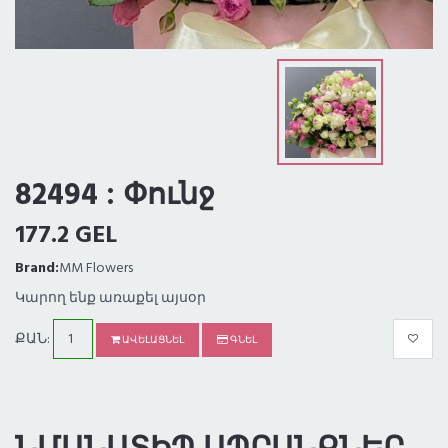
82494 : Փունջ
177.2 GEL
Brand:
MM Flowers
Կարող ենք առաքել այսօր
ՔԱՆ:
ԱՎԵԼԱՑՆԵԼ
ԳՆԵԼ