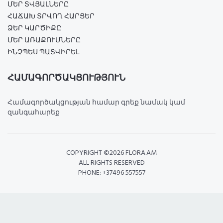
ՄԵՐ ՏՎՅԱԼՆԵՐԸ
ՀԱՃԱԽ ՏՐՎՈՂ ՀԱՐՑԵՐ
ՁԵՐ ԿԱՐԾԻՔԸ
ՄԵՐ ԱՌԱՔՈՒՄՆԵՐԸ
ԻՆՉՊԵՍ ՊԱՏՎԻՐԵԼ
ՀԱՄԱԳՈՐԾԱԿՑՈՒԹՅՈՒՆ
Համագործակցության համար գրեք նամակ կամ
զանգահարեք
COPYRIGHT ©
2026 FLORA.AM
ALL RIGHTS RESERVED
PHONE: +37496 557557