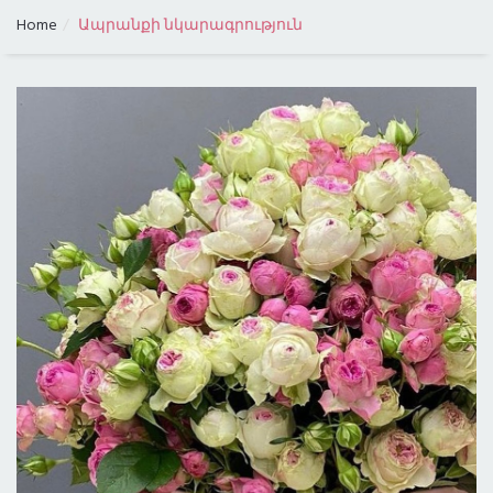
Home
Ապրանքի նկարագրություն
ԳՆԱՅԻՆ ԴԱՍԱԿԱՐԳՈՒՄ
ԲՈԼՈՐ ՔԱՂԱՔՆԵՐԸ
ԱՌԱՔՈՒՄ ԼՈՍ ԱՆՋԵԼԵՍՈՒՄ